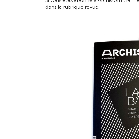
Si vous êtes abonné à
Archistorm
, le me
dans la rubrique revue.