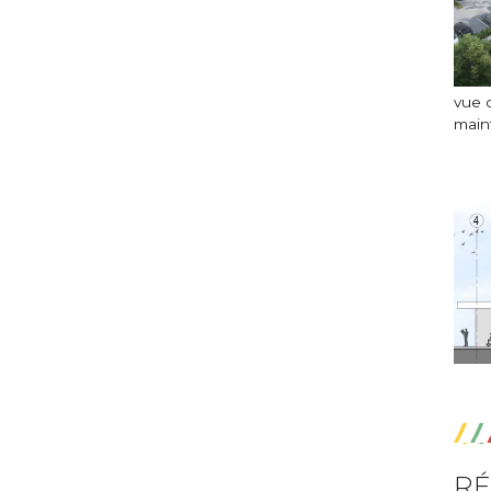
vue 
main
RÉ