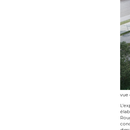
vue
L’ex
élab
Roug
conc
dimi