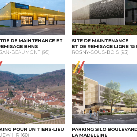
TRE DE MAINTENANCE ET
SITE DE MAINTENANCE
REMISAGE BHNS
ET DE REMISAGE LIGNE 15
SAN-BEAUMONT (95)
ROSNY-SOUS-BOIS (93)
KING POUR UN TIERS-LIEU
PARKING SILO BOULEVAR
UEWIHR (68)
LA MADELEINE