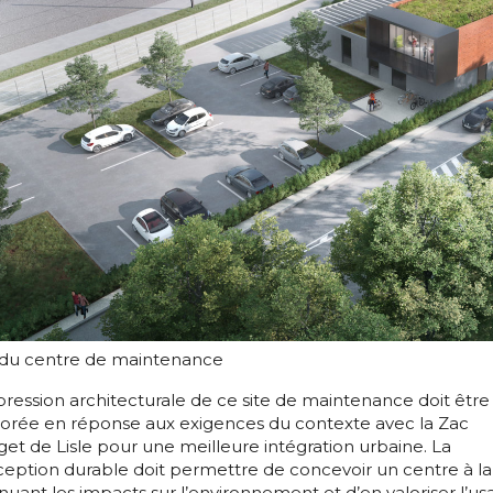
 du centre de maintenance
pression architecturale de ce site de maintenance doit être
orée en réponse aux exigences du contexte avec la Zac
et de Lisle pour une meilleure intégration urbaine. La
eption durable doit permettre de concevoir un centre à la 
nuant les impacts sur l’environnement et d’en valoriser l’u