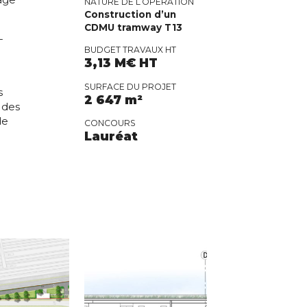
NATURE DE L’OPÉRATION
Construction d’un
CDMU tramway T13
-
BUDGET TRAVAUX HT
3,13 M€ HT
SURFACE DU PROJET
s
2 647 m²
 des
de
CONCOURS
Lauréat