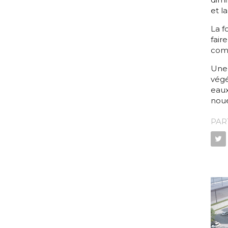
et l
La f
fair
comp
Une 
végé
eaux
noue
PAR