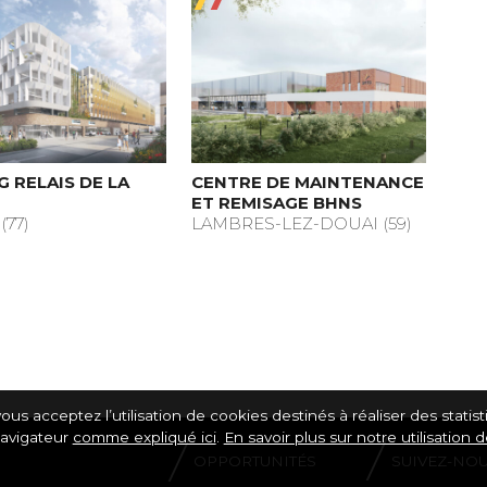
G RELAIS DE LA
CENTRE DE MAINTENANCE
ET REMISAGE BHNS
77)
LAMBRES-LEZ-DOUAI (59)
ous acceptez l’utilisation de cookies destinés à réaliser des statis
navigateur
comme expliqué ici
.
En savoir plus sur notre utilisation 
OPPORTUNITÉS
SUIVEZ-NO