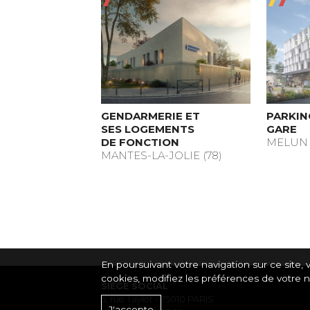
GENDARMERIE ET
PARKIN
SES LOGEMENTS
GARE
DE FONCTION
MELUN (
MANTES-LA-JOLIE (78)
En poursuivant votre navigation sur ce site, v
cookies, modifiez les préférences de votre 
SIÈGE SOCIAL
5, rue Taylor - 75010 PARIS
J'accepte