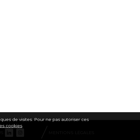
tiques de visites. Pour ne pas autoriser ces
des cookies
.
US
MENTIONS LÉGALES