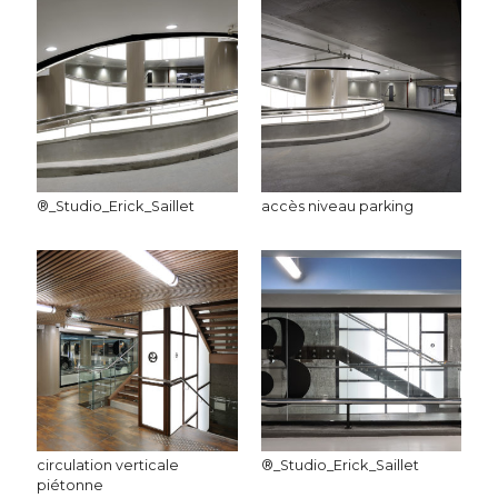
®_Studio_Erick_Saillet
accès niveau parking
circulation verticale
®_Studio_Erick_Saillet
piétonne