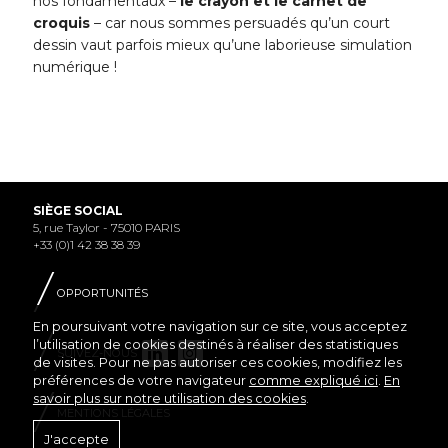
nos fondamentaux –
le crayon et le carnet de
croquis
– car nous sommes persuadés qu’un court
dessin vaut parfois mieux qu’une laborieuse simulation
numérique !
SIÈGE SOCIAL
5, rue Taylor - 75010 PARIS
+33 (0)1 42 38 38 39
OPPORTUNITÉS
En poursuivant votre navigation sur ce site, vous acceptez
l’utilisation de cookies destinés à réaliser des statistiques
SUIVEZ-NOUS
de visites. Pour ne pas autoriser ces cookies, modifiez les
préférences de votre navigateur
comme expliqué ici
.
En
savoir plus sur notre utilisation des cookies
.
MENTIONS LÉGALES
J'accepte